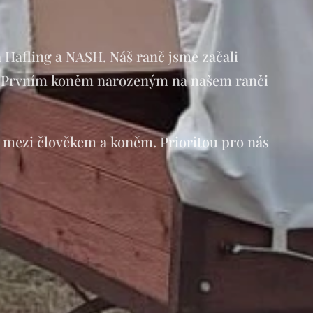
 Hafling a NASH. Náš ranč jsme začali
2017. Prvním koněm narozeným na našem ranči
 mezi člověkem a koněm. Prioritou pro nás