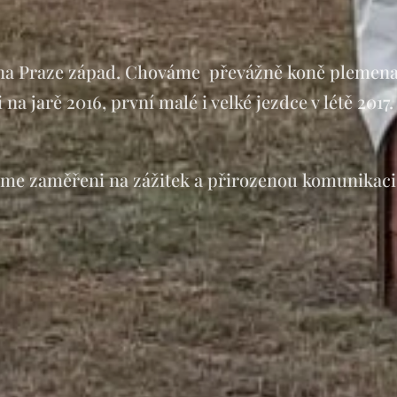
ce na Praze západ. Chováme převážně koně plemena
i na jarě 2016, první malé i velké jezdce v létě 
sme zaměřeni na zážitek a přirozenou komunikaci