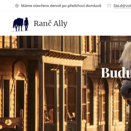
Máme otevřeno denně po předchozí domluvě
Sisi.d@vol
Ranč Ally
Budu