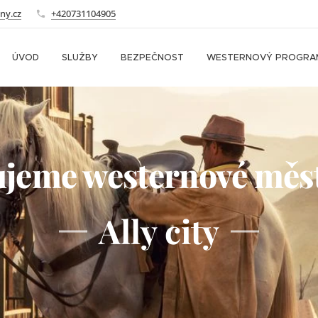
ny.cz
+420731104905
ÚVOD
SLUŽBY
BEZPEČNOST
WESTERNOVÝ PROGRA
jeme westernové měs
Ally city