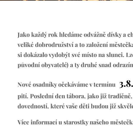
Jako každý rok hledáme odvážně dívky a chl
veliké dobrodružství a to založení městeč
si dokázalo vydobýt své místo na slunci. L
původní obyvatelé) a ty druhé snad odrazí
3.8
Nové osadníky očekáváme v termínu
pití. Poslední den tábora, jako již tradič
dovedností, které vaše děti budou již skvěl
Více informací u starostky našeho městečka