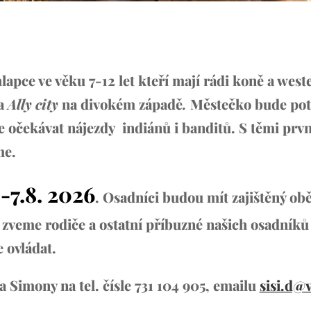
apce ve věku 7-12 let kteří mají rádi koně a west
ka
Ally city
na divokém západě
.
Městečko bude potř
ze očekávat nájezdy indiánů i
banditů
. S těmi prv
me.
.-7.8. 2026
. Osadníci budou mít zajištěný ob
ně, zveme rodiče a ostatní příbuzné našich osadník
e ovládat.
 Simony na tel. čísle 731 104 905, emailu
sisi.d@v