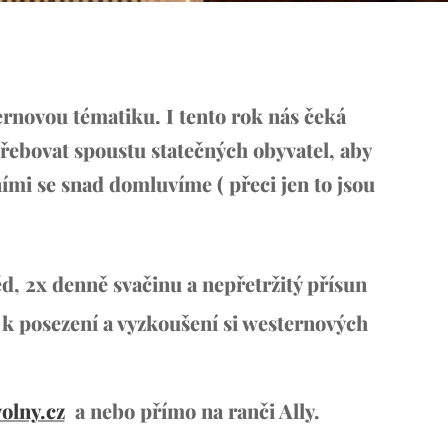
ernovou tématiku. I tento rok nás čeká
ebovat spoustu statečných obyvatel, aby
ními se snad domluvíme ( přeci jen to jsou
ěd, 2x denně svačinu a nepřetržitý přísun
ů k posezení a vyzkoušení si westernových
olny.cz
a nebo přímo na ranči Ally.